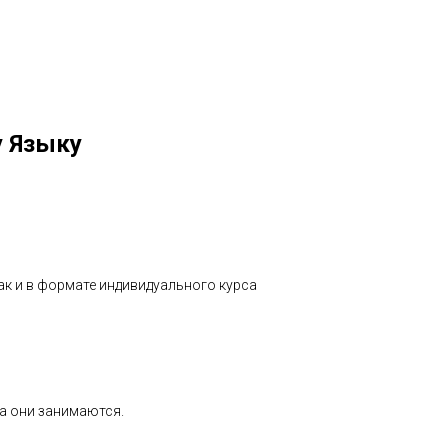
у Языку
ак и в формате индивидуального курса
ока они занимаются.